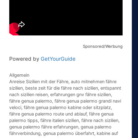
Sponsored/Werbung
Powered by
GetYourGuide
Kategorien
Allgemein
Schlagwörter
Anreise Sizilien mit der Fähre
,
auto mitnehmen fähre
sizilien
,
beste zeit für die fähre nach sizilien
,
entspannt
nach sizilien reisen
,
erfahrungen gnv fähre sizilien
,
fähre genua palermo
,
fähre genua palermo grandi navi
veloci
,
fähre genua palermo kabine oder sitzplatz
,
fähre genua palermo route und ablauf
,
fähre genua
palermo tipps
,
fähre italien sizilien
,
fähre nach sizilien
,
genua palermo fähre erfahrungen
,
genua palermo
fährverbindung
,
genua palermo überfahrt
,
kabine auf