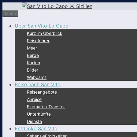
Zum
Inhalt
Menü
springen
Über San Vito Lo Capo
Kurz im Überblick
Reiseführer
Meer
Berge
Karten
Bilder
Webcams
Reise nach San Vito
Reiseangebote
Anreise
Flughafen-Transfer
Unterkünfte
Dienste
Entdecke San Vito
Sehenswürdigkeiten