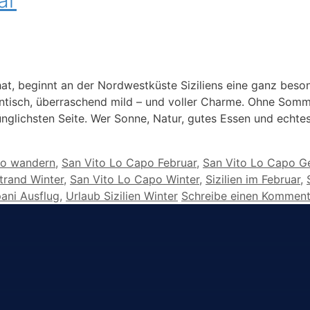
hat, beginnt an der Nordwestküste Siziliens eine ganz beso
hentisch, überraschend mild – und voller Charme. Ohne Somm
ünglichsten Seite. Wer Sonne, Natur, gutes Essen und echtes 
aro wandern
,
San Vito Lo Capo Februar
,
San Vito Lo Capo G
trand Winter
,
San Vito Lo Capo Winter
,
Sizilien im Februar
,
ani Ausflug
,
Urlaub Sizilien Winter
Schreibe einen Komment