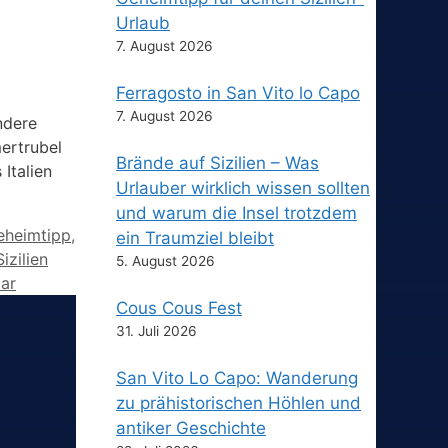
Urlaub
7. August 2026
Ferragosto in San Vito lo Capo
7. August 2026
ndere
ertrubel
Brände auf Sizilien – Was
Italien
Urlauber wirklich wissen sollten
und warum die Insel trotzdem
eheimtipp
,
ein Traumziel bleibt
Sizilien
5. August 2026
ar
Cous Cous Fest
31. Juli 2026
San Vito Lo Capo: Wanderung
zu prähistorischen Höhlen und
antiker Geschichte