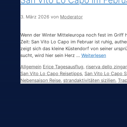
3. März 2026
von
Moderator
Wenn der Winter Mitteleuropa noch fest im Griff 
Zeit: San Vito Lo Capo im Februar ist ruhig, aut
zeigt sich das kleine Küstendorf von seiner urspr
sucht, wird hier sein Herz …
Weiterlesen
Kategorien
Schlagwörter
Allgemein
Erice Tagesausflug
,
riserva dello zing
San Vito Lo Capo Reisetipps
,
San Vito Lo Capo S
Nebensaison Reise
,
strandaktivitäten sizilien
,
Trap