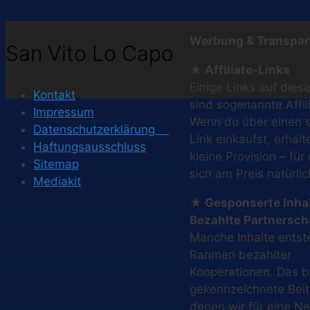
Werbung & Transpar
San Vito Lo Capo
★ Affiliate-Links
Einige Links auf diese
Kontakt
sind sogenannte Affil
Impressum
Wenn du über einen 
Datenschutzerklärung
Link einkaufst, erhalt
Haftungsausschluss
kleine Provision – für
Sitemap
sich am Preis natürlic
Mediakit
★ Gesponserte Inhal
Bezahlte Partnersch
Manche Inhalte entst
Rahmen bezahlter
Kooperationen. Das bet
gekennzeichnete Beit
denen wir für eine N