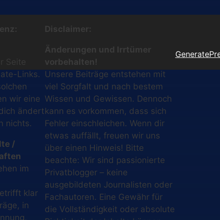
enz:
Disclaimer:
Änderungen und Irrtümer
GeneratePr
r Seite
vorbehalten!
iate-Links.
Unsere Beiträge entstehen mit
solchen
viel Sorgfalt und nach bestem
en wir eine
Wissen und Gewissen. Dennoch
 dich ändert
kann es vorkommen, dass sich
h nichts.
Fehler einschleichen. Wenn dir
etwas auffällt, freuen wir uns
te /
über einen Hinweis! Bitte
aften
beachte: Wir sind passionierte
ehen im
Privatblogger – keine
ausgebildeten Journalisten oder
rifft klar
Fachautoren. Eine Gewähr für
räge, in
die Vollständigkeit oder absolute
ennung,