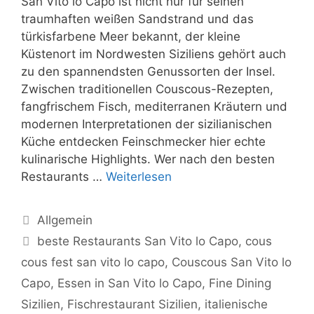
San Vito lo Capo ist nicht nur für seinen
traumhaften weißen Sandstrand und das
türkisfarbene Meer bekannt, der kleine
Küstenort im Nordwesten Siziliens gehört auch
zu den spannendsten Genussorten der Insel.
Zwischen traditionellen Couscous-Rezepten,
fangfrischem Fisch, mediterranen Kräutern und
modernen Interpretationen der sizilianischen
Küche entdecken Feinschmecker hier echte
kulinarische Highlights. Wer nach den besten
Restaurants …
Weiterlesen
Kategorien
Allgemein
Schlagwörter
beste Restaurants San Vito lo Capo
,
cous
cous fest san vito lo capo
,
Couscous San Vito lo
Capo
,
Essen in San Vito lo Capo
,
Fine Dining
Sizilien
,
Fischrestaurant Sizilien
,
italienische