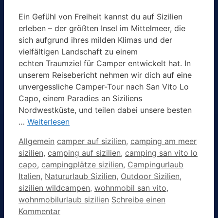
Ein Gefühl von Freiheit kannst du auf Sizilien
erleben – der größten Insel im Mittelmeer, die
sich aufgrund ihres milden Klimas und der
vielfältigen Landschaft zu einem
echten Traumziel für Camper entwickelt hat. In
unserem Reisebericht nehmen wir dich auf eine
unvergessliche Camper-Tour nach San Vito Lo
Capo, einem Paradies an Siziliens
Nordwestküste, und teilen dabei unsere besten
…
Weiterlesen
Kategorien
Schlagwörter
Allgemein
camper auf sizilien
,
camping am meer
sizilien
,
camping auf sizilien
,
camping san vito lo
capo
,
campingplätze sizilien
,
Campingurlaub
Italien
,
Natururlaub Sizilien
,
Outdoor Sizilien
,
sizilien wildcampen
,
wohnmobil san vito
,
wohnmobilurlaub sizilien
Schreibe einen
Kommentar