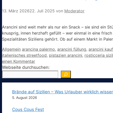
13. März 2026
22. Juli 2025
von
Moderator
Arancini sind weit mehr als nur ein Snack – sie sind ein S
knusprig, innen herzhaft gefüllt – wer einmal in eine frisc
Spezialitäten Siziliens gehört. Ob auf einem Markt in Pal
Kategorien
Schlagwörter
Allgemein
arancina palermo
,
arancini füllung
,
arancini kau
italienisches streetfood
,
pistazien arancini
,
rosticceria sizi
einen Kommentar
Webseite durchsuchen:
Brände auf Sizilien – Was Urlauber wirklich wisse
5. August 2026
Cous Cous Fest