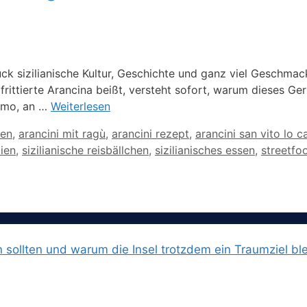
tück sizilianische Kultur, Geschichte und ganz viel Geschma
h frittierte Arancina beißt, versteht sofort, warum dieses G
ermo, an …
Weiterlesen
fen
,
arancini mit ragù
,
arancini rezept
,
arancini san vito lo 
lien
,
sizilianische reisbällchen
,
sizilianisches essen
,
streetfoo
n sollten und warum die Insel trotzdem ein Traumziel ble