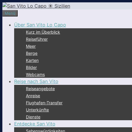
Zum
Inhalt
Menü
springen
Über San Vito Lo Capo
Kurz im Überblick
Reiseführer
Meer
Berge
Karten
Bilder
Webcams
Reise nach San Vito
Reiseangebote
Anreise
Flughafen-Transfer
Unterkünfte
Dienste
Entdecke San Vito
Sehenswürdigkeiten