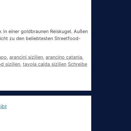
ck in einer goldbraunen Reiskugel. Außen
ericht zu den beliebtesten Streetfood-
capo
,
arancini sizilien
,
arancino catania
,
d sizilien
,
tavola calda sizilien
Schreibe
ibt