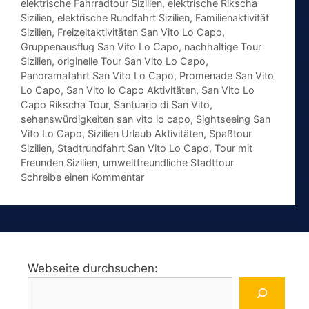
Schlagwörter
elektrische Fahrradtour Sizilien
,
elektrische Rikscha
Sizilien
,
elektrische Rundfahrt Sizilien
,
Familienaktivität
Sizilien
,
Freizeitaktivitäten San Vito Lo Capo
,
Gruppenausflug San Vito Lo Capo
,
nachhaltige Tour
Sizilien
,
originelle Tour San Vito Lo Capo
,
Panoramafahrt San Vito Lo Capo
,
Promenade San Vito
Lo Capo
,
San Vito lo Capo Aktivitäten
,
San Vito Lo
Capo Rikscha Tour
,
Santuario di San Vito
,
sehenswürdigkeiten san vito lo capo
,
Sightseeing San
Vito Lo Capo
,
Sizilien Urlaub Aktivitäten
,
Spaßtour
Sizilien
,
Stadtrundfahrt San Vito Lo Capo
,
Tour mit
Freunden Sizilien
,
umweltfreundliche Stadttour
Schreibe einen Kommentar
Webseite durchsuchen: