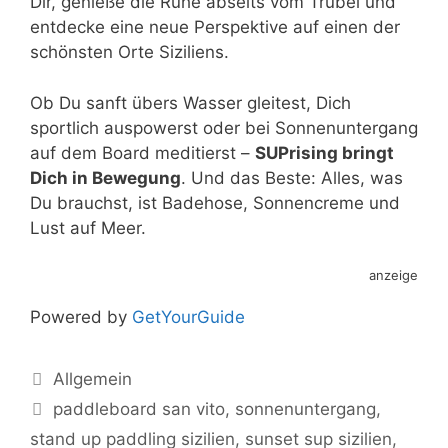
Dir, genieße die Ruhe abseits vom Trubel und
entdecke eine neue Perspektive auf einen der
schönsten Orte Siziliens.
Ob Du sanft übers Wasser gleitest, Dich
sportlich auspowerst oder bei Sonnenuntergang
auf dem Board meditierst –
SUPrising bringt
Dich in Bewegung
. Und das Beste: Alles, was
Du brauchst, ist Badehose, Sonnencreme und
Lust auf Meer.
anzeige
Powered by
GetYourGuide
Kategorien
Allgemein
Schlagwörter
paddleboard san vito
,
sonnenuntergang
,
stand up paddling sizilien
,
sunset sup sizilien
,