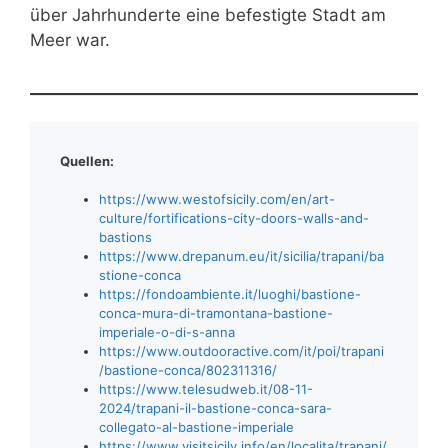
über Jahrhunderte eine befestigte Stadt am
Meer war.
Quellen:
https://www.westofsicily.com/en/art-
culture/fortifications-city-doors-walls-and-
bastions
https://www.drepanum.eu/it/sicilia/trapani/ba
stione-conca
https://fondoambiente.it/luoghi/bastione-
conca-mura-di-tramontana-bastione-
imperiale-o-di-s-anna
https://www.outdooractive.com/it/poi/trapani
/bastione-conca/802311316/
https://www.telesudweb.it/08-11-
2024/trapani-il-bastione-conca-sara-
collegato-al-bastione-imperiale
https://www.visitsicily.info/en/localita/trapani/