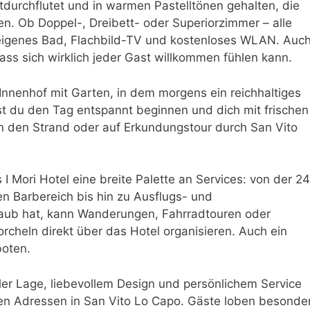
tdurchflutet und in warmen Pastelltönen gehalten, die
. Ob Doppel-, Dreibett- oder Superiorzimmer – alle
 eigenes Bad, Flachbild-TV und kostenloses WLAN. Auc
ass sich wirklich jeder Gast willkommen fühlen kann.
e Innenhof mit Garten, in dem morgens ein reichhaltiges
nst du den Tag entspannt beginnen und dich mit frischen
an den Strand oder auf Erkundungstour durch San Vito
 I Mori Hotel eine breite Palette an Services: von der 2
n Barbereich bis hin zu Ausflugs- und
rlaub hat, kann Wanderungen, Fahrradtouren oder
cheln direkt über das Hotel organisieren. Auch ein
boten.
ler Lage, liebevollem Design und persönlichem Service
ten Adressen in San Vito Lo Capo. Gäste loben besonde