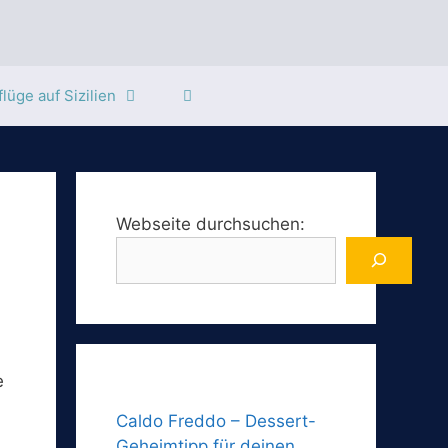
lüge auf Sizilien
Webseite durchsuchen:
e
Caldo Freddo – Dessert-
Geheimtipp für deinen