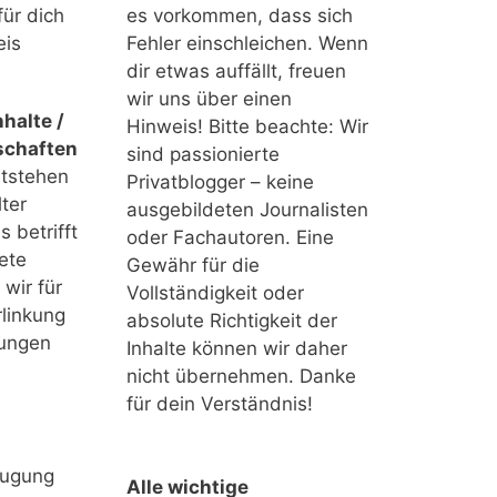
für dich
es vorkommen, dass sich
eis
Fehler einschleichen. Wenn
dir etwas auffällt, freuen
wir uns über einen
halte /
Hinweis! Bitte beachte: Wir
schaften
sind passionierte
ntstehen
Privatblogger – keine
ter
ausgebildeten Journalisten
 betrifft
oder Fachautoren. Eine
ete
Gewähr für die
 wir für
Vollständigkeit oder
linkung
absolute Richtigkeit der
tungen
Inhalte können wir daher
nicht übernehmen. Danke
für dein Verständnis!
eugung
Alle wichtige