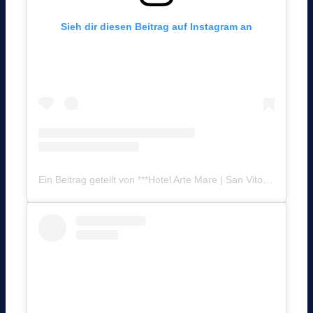
Sieh dir diesen Beitrag auf Instagram an
Ein Beitrag geteilt von ***Hotel Arte Mare | San Vito Lo Capo (@hotelartemare)