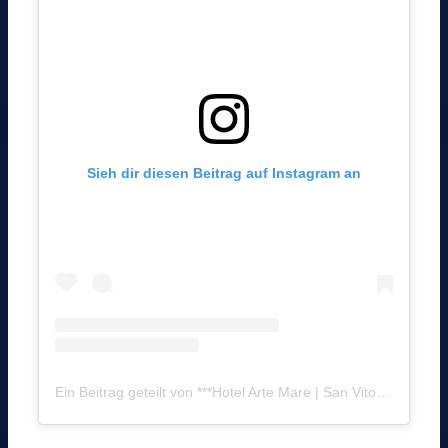
Sieh dir diesen Beitrag auf Instagram an
Ein Beitrag geteilt von ***Hotel Arte Mare | San Vito Lo Capo (@hotelartemare)