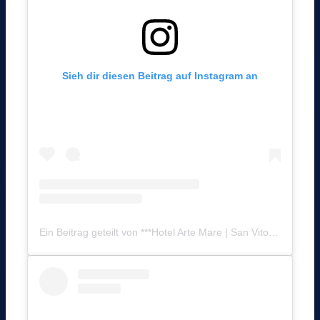
Sieh dir diesen Beitrag auf Instagram an
Ein Beitrag geteilt von ***Hotel Arte Mare | San Vito Lo Capo (@hotelartemare)