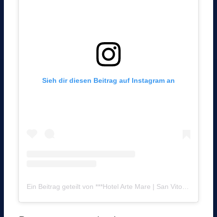
Sieh dir diesen Beitrag auf Instagram an
Ein Beitrag geteilt von ***Hotel Arte Mare | San Vito Lo Capo (@hotelartemare)