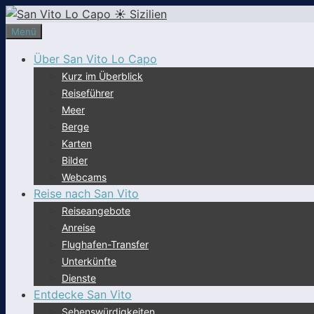
Zum
Inhalt
Menü
springen
Über San Vito Lo Capo
Kurz im Überblick
Reiseführer
Meer
Berge
Karten
Bilder
Webcams
Reise nach San Vito
Reiseangebote
Anreise
Flughafen-Transfer
Unterkünfte
Dienste
Entdecke San Vito
Sehenswürdigkeiten