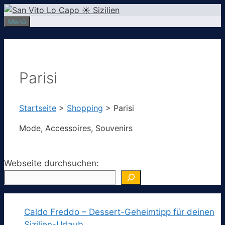
Zum
Inhalt
Menü
springen
Parisi
Startseite
>
Shopping
>
Parisi
Mode, Accessoires, Souvenirs
Webseite durchsuchen:
Caldo Freddo – Dessert-Geheimtipp für deinen
Sizilien-Urlaub