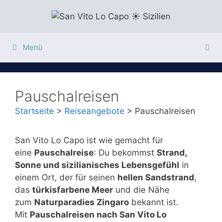
Zum
Inhalt
springen
Menü
Pauschalreisen
Startseite
>
Reiseangebote
>
Pauschalreisen
San Vito Lo Capo ist wie gemacht für
eine
Pauschalreise
: Du bekommst
Strand,
Sonne und sizilianisches Lebensgefühl
in
einem Ort, der für seinen
hellen Sandstrand
,
das
türkisfarbene Meer
und die Nähe
zum
Naturparadies Zingaro
bekannt ist.
Mit
Pauschalreisen nach San Vito Lo