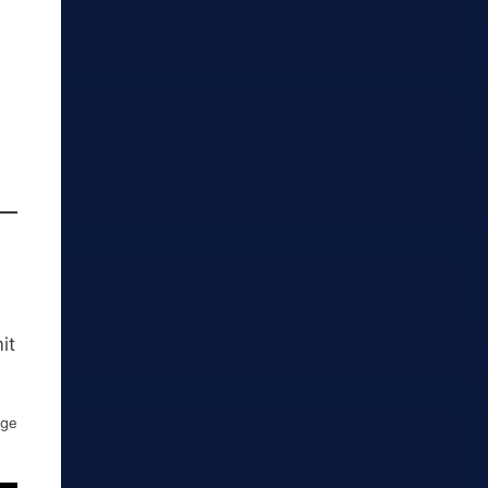
it
ige