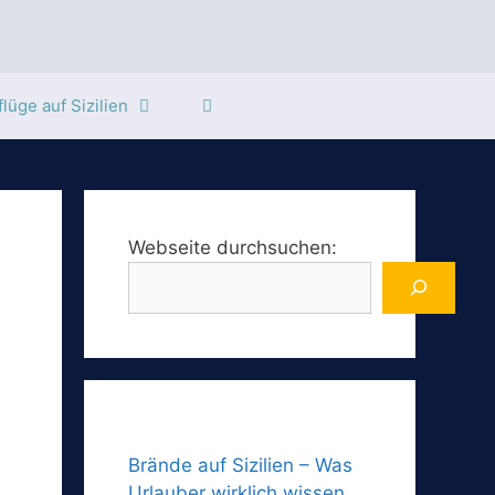
lüge auf Sizilien
Webseite durchsuchen:
Brände auf Sizilien – Was
Urlauber wirklich wissen