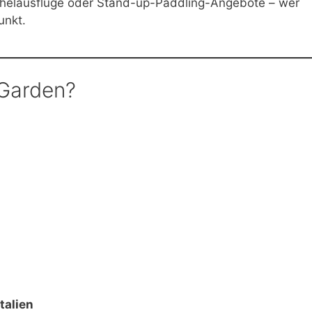
chelausflüge oder Stand-up-Paddling-Angebote – wer
unkt.
 Garden?
talien