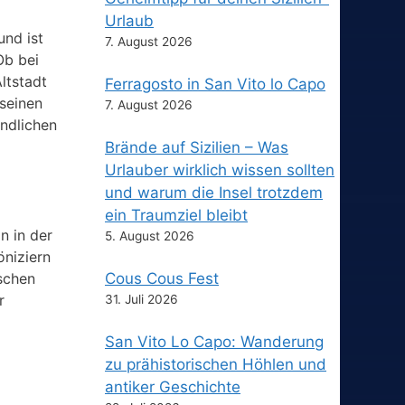
Urlaub
und ist
7. August 2026
Ob bei
ltstadt
Ferragosto in San Vito lo Capo
 seinen
7. August 2026
undlichen
Brände auf Sizilien – Was
Urlauber wirklich wissen sollten
und warum die Insel trotzdem
ein Traumziel bleibt
n in der
5. August 2026
öniziern
Cous Cous Fest
ischen
r
31. Juli 2026
San Vito Lo Capo: Wanderung
zu prähistorischen Höhlen und
antiker Geschichte