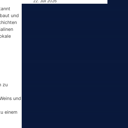
22. Juli 2026
kannt
ebaut und
chichten
Salinen
okale
n zu
 Weins und
zu einem