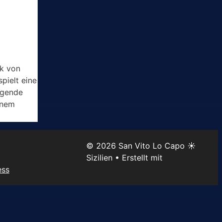
rk von
pielt eine
egende
inem
© 2026 San Vito Lo Capo ☀️
Sizilien
• Erstellt mit
ess