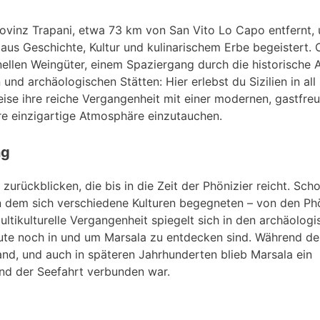
 Provinz Trapani, etwa 73 km von San Vito Lo Capo entfernt, 
 aus Geschichte, Kultur und kulinarischem Erbe begeistert. 
nellen Weingüter, einem Spaziergang durch die historische A
nd archäologischen Stätten: Hier erlebst du Sizilien in all
eise ihre reiche Vergangenheit mit einer modernen, gastfre
hre einzigartige Atmosphäre einzutauchen.
ng
urückblicken, die bis in die Zeit der Phönizier reicht. Scho
an dem sich verschiedene Kulturen begegneten – von den Ph
ltikulturelle Vergangenheit spiegelt sich in den archäolog
ute noch in und um Marsala zu entdecken sind. Während de
nd, und auch in späteren Jahrhunderten blieb Marsala ein
nd der Seefahrt verbunden war.