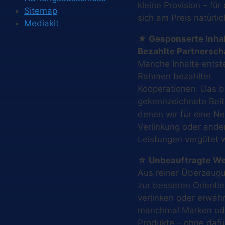
kleine Provision – für
Sitemap
sich am Preis natürlic
Mediakit
★ Gesponserte Inhal
Bezahlte Partnersch
Manche Inhalte entst
Rahmen bezahlter
Kooperationen. Das bet
gekennzeichnete Beit
denen wir für eine N
Verlinkung oder ande
Leistungen vergütet 
☆ Unbeauftragte W
Aus reiner Überzeug
zur besseren Orienti
verlinken oder erwäh
manchmal Marken od
Produkte – ohne dafü