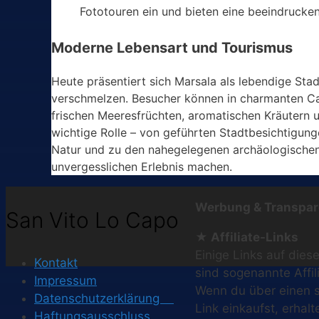
Fototouren ein und bieten eine beeindrucke
Moderne Lebensart und Tourismus
Heute präsentiert sich Marsala als lebendige Sta
verschmelzen. Besucher können in charmanten Caf
frischen Meeresfrüchten, aromatischen Kräutern u
wichtige Rolle – von geführten Stadtbesichtigun
Natur und zu den nahegelegenen archäologischen 
unvergesslichen Erlebnis machen.
Werbung & Transpar
San Vito Lo Capo
★ Affiliate-Links
Einige Links auf diese
Kontakt
sind sogenannte Affil
Impressum
Wenn du über einen 
Datenschutzerklärung
Link einkaufst, erhalt
Haftungsausschluss