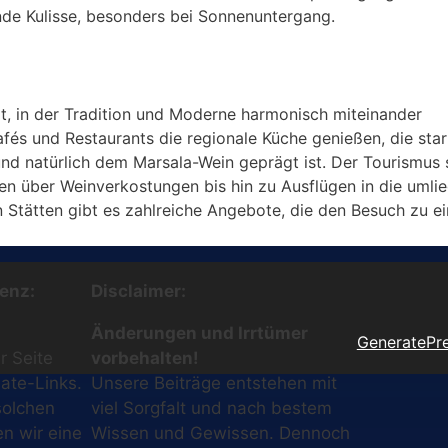
nde Kulisse, besonders bei Sonnenuntergang.
dt, in der Tradition und Moderne harmonisch miteinander
és und Restaurants die regionale Küche genießen, die sta
nd natürlich dem Marsala-Wein geprägt ist. Der Tourismus s
gen über Weinverkostungen bis hin zu Ausflügen in die umli
Stätten gibt es zahlreiche Angebote, die den Besuch zu e
enz:
Disclaimer:
Änderungen und Irrtümer
GeneratePr
r Seite
vorbehalten!
iate-Links.
Unsere Beiträge entstehen mit
solchen
viel Sorgfalt und nach bestem
en wir eine
Wissen und Gewissen. Dennoch