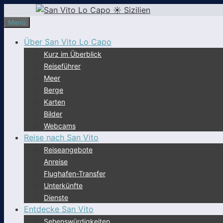
Zum
Inhalt
Menü
springen
Über San Vito Lo Capo
Kurz im Überblick
Reiseführer
Meer
Berge
Karten
Bilder
Webcams
Reise nach San Vito
Reiseangebote
Anreise
Flughafen-Transfer
Unterkünfte
Dienste
Entdecke San Vito
Sehenswürdigkeiten