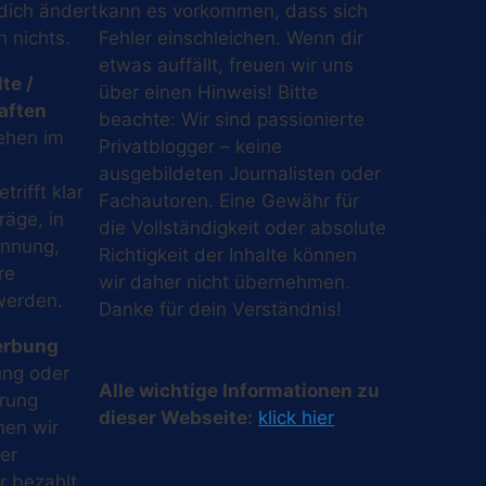
 dich ändert
kann es vorkommen, dass sich
h nichts.
Fehler einschleichen. Wenn dir
etwas auffällt, freuen wir uns
te /
über einen Hinweis! Bitte
aften
beachte: Wir sind passionierte
ehen im
Privatblogger – keine
ausgebildeten Journalisten oder
rifft klar
Fachautoren. Eine Gewähr für
räge, in
die Vollständigkeit oder absolute
ennung,
Richtigkeit der Inhalte können
re
wir daher nicht übernehmen.
werden.
Danke für dein Verständnis!
erbung
ung oder
Alle wichtige Informationen zu
erung
dieser Webseite:
klick hier
nen wir
er
r bezahlt